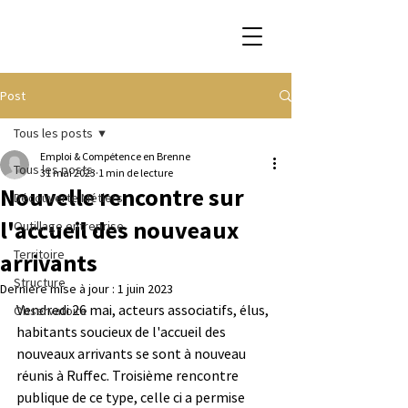
Post
Tous les posts
Emploi & Compétence en Brenne
Tous les posts
31 mai 2023
1 min de lecture
Nouvelle rencontre sur
Découverte Métiers
l'accueil des nouveaux
Outillage entreprise
Territoire
arrivants
Structure
Dernière mise à jour :
1 juin 2023
Vendredi 26 mai, acteurs associatifs, élus, 
Observatoire
habitants soucieux de l'accueil des 
nouveaux arrivants se sont à nouveau 
réunis à Ruffec. Troisième rencontre 
publique de ce type, celle ci a permise 