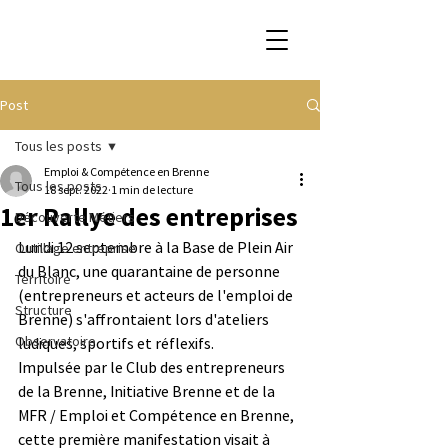
Post
Tous les posts
Emploi & Compétence en Brenne
Tous les posts
18 sept. 2022
1 min de lecture
1er Rallye des entreprises
Découverte Métiers
Lundi 12 septembre à la Base de Plein Air 
Outillage entreprise
du Blanc, une quarantaine de personne 
Territoire
(entrepreneurs et acteurs de l'emploi de 
Structure
Brenne) s'affrontaient lors d'ateliers 
Observatoire
ludiques, sportifs et réflexifs.
Impulsée par le Club des entrepreneurs 
de la Brenne, Initiative Brenne et de la 
MFR / Emploi et Compétence en Brenne, 
cette première manifestation visait à 