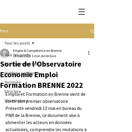
Post
Tous les posts
Emploi & Compétence en Brenne
Tous les posts
18 mai 2022
1 min de lecture
Sortie de l'Observatoire
Découverte Métiers
Economie Emploi
Outillage entreprise
Territoire
Formation BRENNE 2022
Structure
Emploi et Formation en Brenne vient de 
Observatoire
sortir son premier observatoire. 
Présenté vendredi 13 mai en bureau du 
PNR de la Brenne, ce document vise à 
alimenter les acteurs en données 
actualisées, comprendre les mutations à 