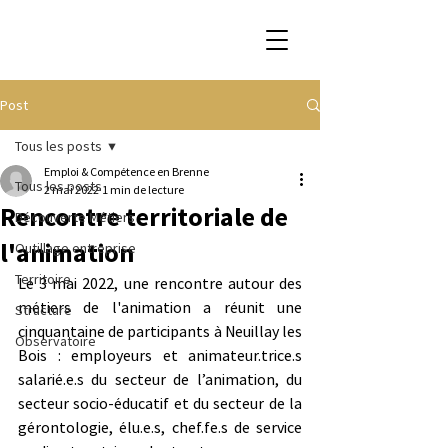
Post
Tous les posts
Emploi & Compétence en Brenne
Tous les posts
2 mai 2022
1 min de lecture
Rencontre territoriale de
Découverte Métiers
l'animation
Outillage entreprise
Territoire
Le 3 mai 2022, une rencontre autour des 
métiers de l'animation a réunit une 
Structure
cinquantaine de participants à Neuillay les 
Observatoire
Bois : employeurs et animateur.trice.s 
salarié.e.s du secteur de l’animation, du 
secteur socio-éducatif et du secteur de la 
gérontologie, élu.e.s, chef.fe.s de service 