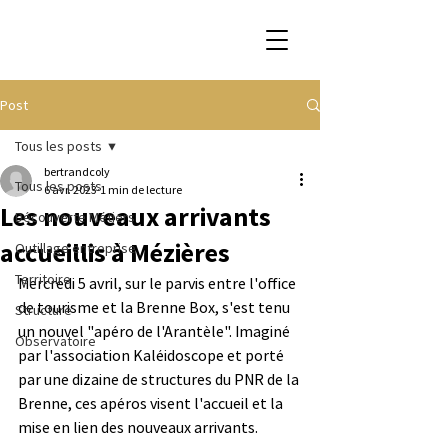
Post
Tous les posts
bertrandcoly
Tous les posts
6 avr. 2023
1 min de lecture
Les nouveaux arrivants
Découverte Métiers
accueillis à Mézières
Outillage entreprise
Territoire
Mercredi 5 avril, sur le parvis entre l'office 
de tourisme et la Brenne Box, s'est tenu 
Structure
un nouvel "apéro de l'Arantèle". Imaginé 
Observatoire
par l'association Kaléidoscope et porté 
par une dizaine de structures du PNR de la 
Brenne, ces apéros visent l'accueil et la 
mise en lien des nouveaux arrivants.