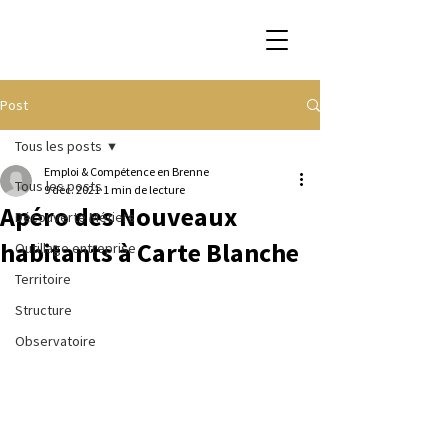
Post
Tous les posts
Emploi & Compétence en Brenne
Tous les posts
9 déc. 2021
1 min de lecture
Apéro des Nouveaux
Découverte Métiers
habitants à Carte Blanche
Outillage entreprise
Territoire
Structure
Observatoire