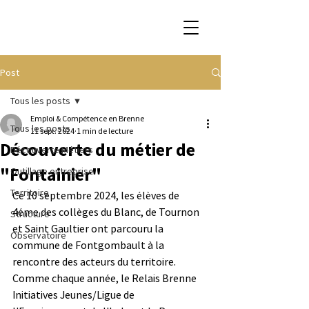
Post
Tous les posts
Emploi & Compétence en Brenne
Tous les posts
11 sept. 2024
1 min de lecture
Découverte du métier de
Découverte Métiers
"Fontainier"
Outillage entreprise
Territoire
Ce 10 septembre 2024, les élèves de 
4éme des collèges du Blanc, de Tournon 
Structure
et Saint Gaultier ont parcouru la 
Observatoire
commune de Fontgombault à la 
rencontre des acteurs du territoire. 
Comme chaque année, le Relais Brenne 
Initiatives Jeunes/Ligue de 