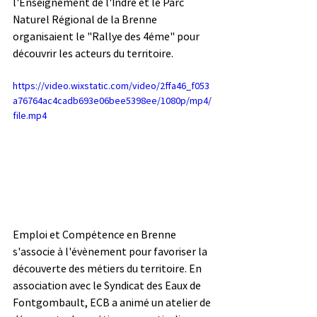
l'Enseignement de l'Indre et le Parc 
Naturel Régional de la Brenne 
organisaient le "Rallye des 4éme" pour 
découvrir les acteurs du territoire. 
https://video.wixstatic.com/video/2ffa46_f053
a76764ac4cadb693e06bee5398ee/1080p/mp4/
file.mp4
Emploi et Compétence en Brenne 
s'associe à l'évènement pour favoriser la 
découverte des métiers du territoire. En 
association avec le Syndicat des Eaux de 
Fontgombault, ECB a animé un atelier de 