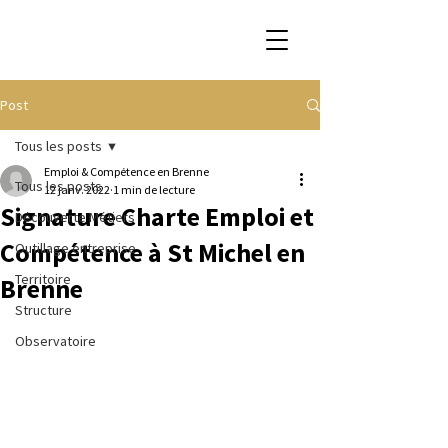
Post
Tous les posts
Emploi & Compétence en Brenne
Tous les posts
12 janv. 2022
1 min de lecture
Signature Charte Emploi et
Découverte Métiers
Compétence à St Michel en
Outillage entreprise
Territoire
Brenne
Structure
Observatoire